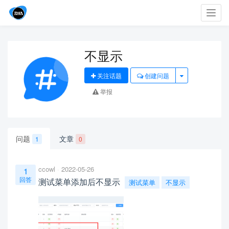
Toggl
navig
不显示
关注话题
创建问题
举报
问题
文章
1
0
ccowl
2022-05-26
1
回答
测试菜单添加后不显示
测试菜单
不显示