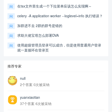
在tsx文件里生成一个下拉菜单应该怎么实现啊～
问
celery -A application worker --loglevel=info 执行错误？
问
加群进不去 2群的群号是错的
问
求助大佬宝塔怎么部署DVA
问
使用超级管理员登录可以成功，但是使用普通用户登录
问
就一直循环在登录页
推荐专家
null
2个答案 0次被采纳
yuanxiaotian
37个答案 6次被采纳