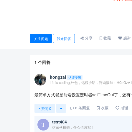
分享
收藏
感谢
关注问题
我来回答
1
个回答
hongzai
认证专家
life is coding,外包，远程协助，咨询添加：H0nGzA
最简单方式就是前端设置定时器setTimeOut了，还有一
6
条回复
收藏
感谢
赞同
0
test404
这家伙很懒，什么也没写！