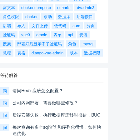
富文本
docker-compose
echarts
dvadmin3
角色权限
docker
求助
数据库
后端接口
后端
导入
文件上传
低代码
curd
分页
验证码
vue3
oracle
表单
api
安装
搜索
部署好后显示不了验证码
角色
mysql
教程
表格
django-vue-admin
版本
数据权限
等待解答
请问Redis应该怎么配置？
问
公司内网部署，需要做哪些修改？
问
后端安装失败，执行数据库迁移时报错，BUG
问
每次查询有多个sql查询和序列化很慢，如何快
问
速优化