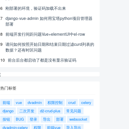
6
刚部署的环境，验证码加载不出来
7
django-vue-admin 如何用宝塔python项目管理器
部署
8
前端开发行间距问题Vue+elementUI中el-row
9
请问如何按照开始日期和结束日期过滤curd列表的
数据？还有时区问题
10
前台后台都启动了都是没有显示验证码
热门标签
前端
vue
dvadmin
权限控制
crud
celery
django
二次开发
d2-crud-plus
常见问题
按钮
BUG
登录
导出
部署
websocket
dvadmin-celery
权限
前端vue
导入导出