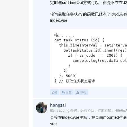
定时器setTimeOut方式可以，但是不在在d
轮询获取任务状态 的函数已经有了 怎么
index.vue
略。。。。。

get_task_status (id) {

  this.timeInterval = setInterval(() => {

    GetTaskStatus(id).then((res) => {

      if (res.code === 2000) {

        console.log(res.data.celery_task_status)

      }

    })

  }, 5000)

} // 获取任务状态请求
0
回复
举报
hongzai
life is coding,外包，远程协助，咨询添加：H0nGz
直接在index.vue里写，在页面mounte
vue