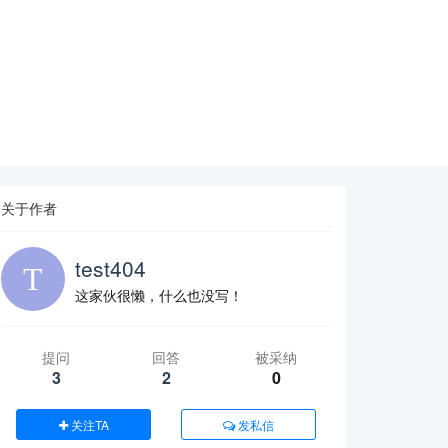
关于作者
test404
这家伙很懒，什么也没写！
提问
回答
被采纳
3
2
0
关注TA
发私信