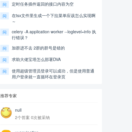
定时任务插件返回的接口内容为空
问
在tsx文件里生成一个下拉菜单应该怎么实现啊
问
～
celery -A application worker --loglevel=info 执
问
行错误？
加群进不去 2群的群号是错的
问
求助大佬宝塔怎么部署DVA
问
使用超级管理员登录可以成功，但是使用普通
问
用户登录就一直循环在登录页
推荐专家
null
2个答案 0次被采纳