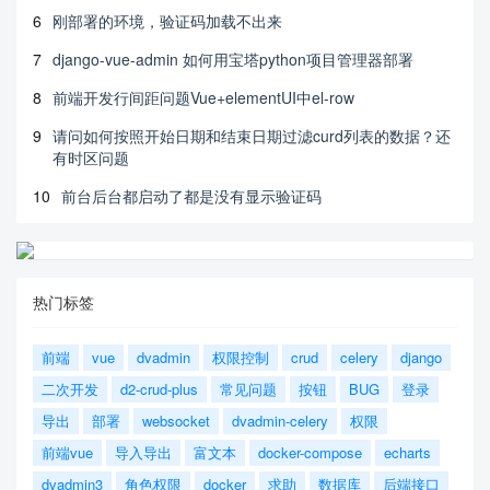
6
刚部署的环境，验证码加载不出来
7
django-vue-admin 如何用宝塔python项目管理器部署
8
前端开发行间距问题Vue+elementUI中el-row
9
请问如何按照开始日期和结束日期过滤curd列表的数据？还
有时区问题
10
前台后台都启动了都是没有显示验证码
热门标签
前端
vue
dvadmin
权限控制
crud
celery
django
二次开发
d2-crud-plus
常见问题
按钮
BUG
登录
导出
部署
websocket
dvadmin-celery
权限
前端vue
导入导出
富文本
docker-compose
echarts
dvadmin3
角色权限
docker
求助
数据库
后端接口