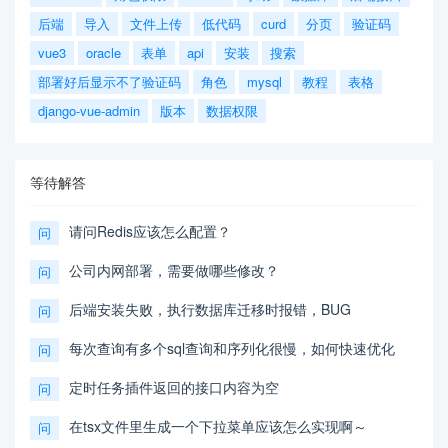
后端
导入
文件上传
低代码
curd
分页
验证码
vue3
oracle
表单
api
安装
搜索
部署好后显示不了验证码
角色
mysql
教程
表格
django-vue-admin
版本
数据权限
等待解答
请问Redis应该怎么配置？
问
公司内网部署，需要做哪些修改？
问
后端安装失败，执行数据库迁移时报错，BUG
问
每次查询有多个sql查询和序列化很慢，如何快速优化
问
定时任务插件返回的接口内容为空
问
在tsx文件里生成一个下拉菜单应该怎么实现啊～
问