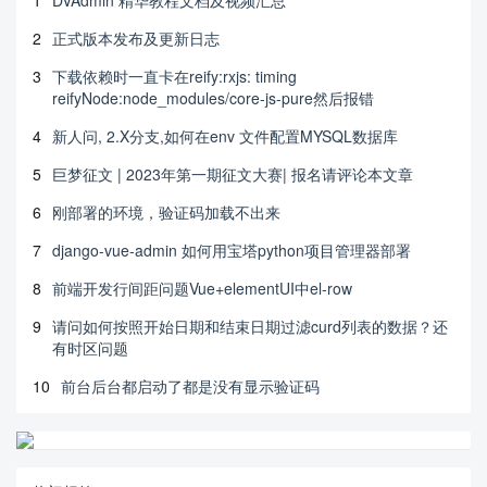
1
DVAdmin 精华教程文档及视频汇总
2
正式版本发布及更新日志
3
下载依赖时一直卡在reify:rxjs: timing
reifyNode:node_modules/core-js-pure然后报错
4
新人问, 2.X分支,如何在env 文件配置MYSQL数据库
5
巨梦征文 | 2023年第一期征文大赛| 报名请评论本文章
6
刚部署的环境，验证码加载不出来
7
django-vue-admin 如何用宝塔python项目管理器部署
8
前端开发行间距问题Vue+elementUI中el-row
9
请问如何按照开始日期和结束日期过滤curd列表的数据？还
有时区问题
10
前台后台都启动了都是没有显示验证码