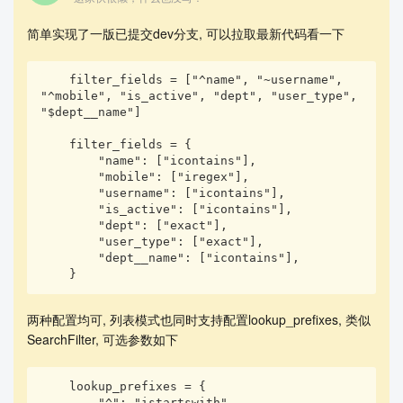
简单实现了一版已提交dev分支, 可以拉取最新代码看一下
    filter_fields = ["^name", "~username", 
"^mobile", "is_active", "dept", "user_type", 
"$dept__name"]

    filter_fields = {

        "name": ["icontains"],

        "mobile": ["iregex"],

        "username": ["icontains"],

        "is_active": ["icontains"],

        "dept": ["exact"],

        "user_type": ["exact"],

        "dept__name": ["icontains"],

    }
两种配置均可, 列表模式也同时支持配置lookup_prefixes, 类似
SearchFilter, 可选参数如下
    lookup_prefixes = {

        "^": "istartswith",
