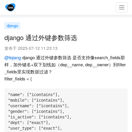
Toggl
navig
django
django 通过外键参数筛选
发布于 2023-07-12 11:23:13
@liqiang
django 通过外键参数筛选 是否支持像search_fields那
样，加外键名+双下划线如（dep__name, dep__owner）到filter
_fields里实现数据过滤？
filter_fields = {
"name": ["icontains"],

"mobile": ["icontains"],

"username": ["icontains"],

"gender": ["icontains"],

"is_active": ["icontains"],

"dept": ["exact"],

"user_type": ["exact"],