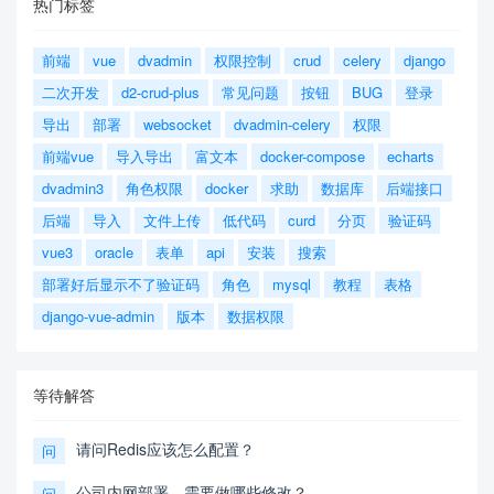
热门标签
前端
vue
dvadmin
权限控制
crud
celery
django
二次开发
d2-crud-plus
常见问题
按钮
BUG
登录
导出
部署
websocket
dvadmin-celery
权限
前端vue
导入导出
富文本
docker-compose
echarts
dvadmin3
角色权限
docker
求助
数据库
后端接口
后端
导入
文件上传
低代码
curd
分页
验证码
vue3
oracle
表单
api
安装
搜索
部署好后显示不了验证码
角色
mysql
教程
表格
django-vue-admin
版本
数据权限
等待解答
请问Redis应该怎么配置？
问
公司内网部署，需要做哪些修改？
问