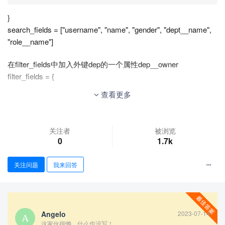
}
search_fields = ["username", "name", "gender", "dept__name",
"role__name"]
在filter_fields中加入外键dep的一个属性dep__owner
filter_fields = {
查看更多
"name": ["icontains"],

"mobile": ["icontains"],

"username": ["icontains"],

关注者
被浏览
"gender": ["icontains"],

0
1.7k
"is_active": ["icontains"],

"dept": ["exact"],

"dept__owner": ["exact"],

关注问题
我来回答
"user_type": ["exact"],
}
Angelo
2023-07-14
这家伙很懒，什么也没写！