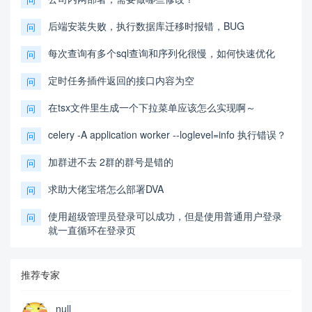
后端安装失败，执行数据库迁移时报错，BUG
问
每次查询有多个sql查询和序列化很慢，如何快速优化
问
定时任务插件返回的接口内容为空
问
在tsx文件里生成一个下拉菜单应该怎么实现啊～
问
celery -A application worker --loglevel=info 执行错误？
问
加群进不去 2群的群号是错的
问
求助大佬宝塔怎么部署DVA
问
使用超级管理员登录可以成功，但是使用普通用户登录
问
就一直循环在登录页
推荐专家
null