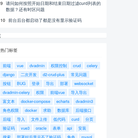
9
请问如何按照开始日期和结束日期过滤curd列表的
数据？还有时区问题
10
前台后台都启动了都是没有显示验证码
热门标签
前端
vue
dvadmin
权限控制
crud
celery
django
二次开发
d2-crud-plus
常见问题
按钮
BUG
登录
导出
部署
websocket
dvadmin-celery
权限
前端vue
导入导出
富文本
docker-compose
echarts
dvadmin3
角色权限
docker
求助
数据库
后端接口
后端
导入
文件上传
低代码
curd
分页
验证码
vue3
oracle
表单
api
安装
搜索
部署好后显示不了验证码
角色
mysql