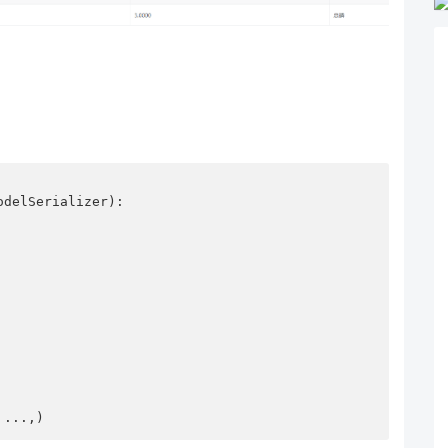
delSerializer):

, ...,)