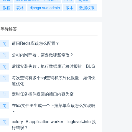
教程
表格
django-vue-admin
版本
数据权限
等待解答
请问Redis应该怎么配置？
问
公司内网部署，需要做哪些修改？
问
后端安装失败，执行数据库迁移时报错，BUG
问
每次查询有多个sql查询和序列化很慢，如何快
问
速优化
定时任务插件返回的接口内容为空
问
在tsx文件里生成一个下拉菜单应该怎么实现啊
问
～
celery -A application worker --loglevel=info 执
问
行错误？