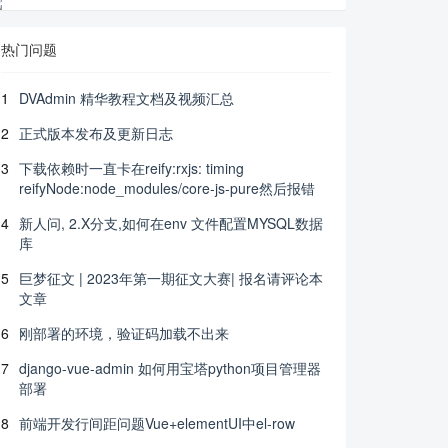
热门问题
1
DVAdmin 精华教程文档及视频汇总
2
正式版本发布及更新日志
3
下载依赖时一直卡在reify:rxjs: timing
reifyNode:node_modules/core-js-pure然后报错
4
新人问, 2.X分支,如何在env 文件配置MYSQL数据
库
5
巨梦征文 | 2023年第一期征文大赛| 报名请评论本
文章
6
刚部署的环境，验证码加载不出来
7
django-vue-admin 如何用宝塔python项目管理器
部署
8
前端开发行间距问题Vue+elementUI中el-row