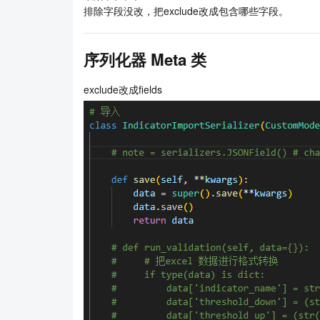
排除字段没改，把exclude改成包含哪些字段。
导入结果
序列化器 Meta 类
exclude改成fields
数值获取到了，但为0。
字符未获取到。
序列化器