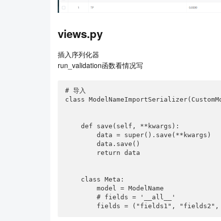
views.py
插入序列化器
run_validation函数看情况写
# 导入

class ModelNameImportSerializer(CustomMo
    def save(self, **kwargs):

        data = super().save(**kwargs)           

        data.save()

        return data

    class Meta:

        model = ModelName

        # fields = '__all__'

        fields = ("fields1", "fields2"