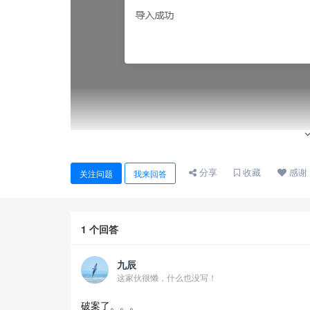
原始数据
分享
收藏
感谢
关注问题
我来回答
1
个回答
九辰
这家伙很懒，什么也没写！
破案了。。。