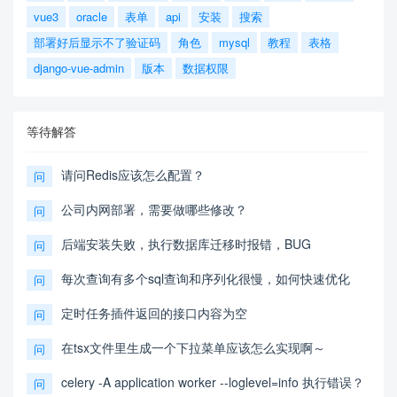
vue3
oracle
表单
api
安装
搜索
部署好后显示不了验证码
角色
mysql
教程
表格
django-vue-admin
版本
数据权限
等待解答
请问Redis应该怎么配置？
问
公司内网部署，需要做哪些修改？
问
后端安装失败，执行数据库迁移时报错，BUG
问
每次查询有多个sql查询和序列化很慢，如何快速优化
问
定时任务插件返回的接口内容为空
问
在tsx文件里生成一个下拉菜单应该怎么实现啊～
问
celery -A application worker --loglevel=info 执行错误？
问