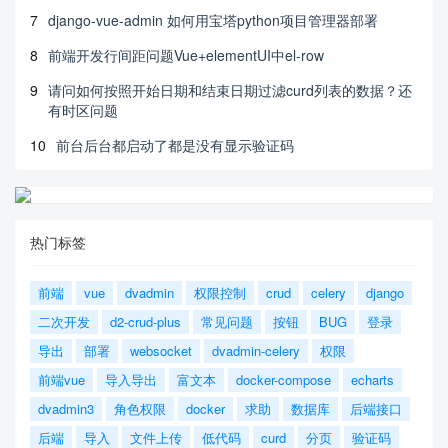
7
django-vue-admin 如何用宝塔python项目管理器部署
8
前端开发行间距问题Vue+elementUI中el-row
9
请问如何按照开始日期和结束日期过滤curd列表的数据？还
有时区问题
10
前台后台都启动了都是没有显示验证码
热门标签
前端
vue
dvadmin
权限控制
crud
celery
django
二次开发
d2-crud-plus
常见问题
按钮
BUG
登录
导出
部署
websocket
dvadmin-celery
权限
前端vue
导入导出
富文本
docker-compose
echarts
dvadmin3
角色权限
docker
求助
数据库
后端接口
后端
导入
文件上传
低代码
curd
分页
验证码