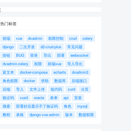
热门标签
前端
vue
dvadmin
权限控制
crud
celery
django
二次开发
d2-crud-plus
常见问题
按钮
BUG
登录
导出
部署
websocket
dvadmin-celery
权限
前端vue
导入导出
富文本
docker-compose
echarts
dvadmin3
角色权限
docker
求助
数据库
后端接口
后端
导入
文件上传
低代码
curd
分页
验证码
vue3
oracle
表单
api
安装
搜索
部署好后显示不了验证码
角色
mysql
教程
表格
django-vue-admin
版本
数据权限