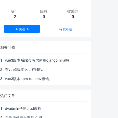
提问
回答
被采纳
2
0
0
关注TA
发私信
相关问题
1
vue3版本后端会考虑使用django nijia吗
2
有vue3版本么，在哪找
3
vue3版本npm run dev报错。
热门文章
1
dvadmin快速crud教程
2
后端插件开发教程文档