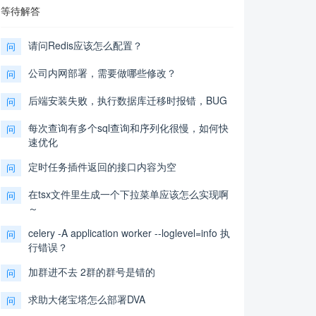
等待解答
请问Redis应该怎么配置？
问
公司内网部署，需要做哪些修改？
问
后端安装失败，执行数据库迁移时报错，BUG
问
每次查询有多个sql查询和序列化很慢，如何快
问
速优化
定时任务插件返回的接口内容为空
问
在tsx文件里生成一个下拉菜单应该怎么实现啊
问
～
celery -A application worker --loglevel=info 执
问
行错误？
加群进不去 2群的群号是错的
问
求助大佬宝塔怎么部署DVA
问