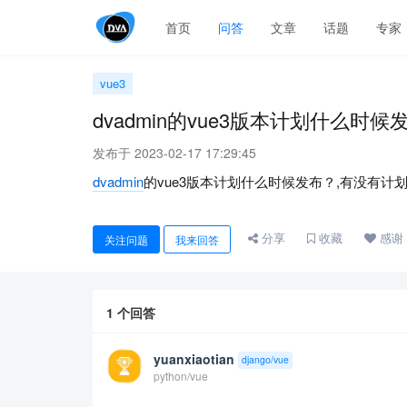
首页
问答
文章
话题
专家
vue3
dvadmin的vue3版本计划什么时候
发布于 2023-02-17 17:29:45
dvadmin
的vue3版本计划什么时候发布？,有没有计
分享
收藏
感谢
关注问题
我来回答
1
个回答
yuanxiaotian
django/vue
python/vue