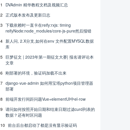
1
DVAdmin 精华教程文档及视频汇总
2
正式版本发布及更新日志
3
下载依赖时一直卡在reify:rxjs: timing
reifyNode:node_modules/core-js-pure然后报错
4
新人问, 2.X分支,如何在env 文件配置MYSQL数据
库
5
巨梦征文 | 2023年第一期征文大赛| 报名请评论本
文章
6
刚部署的环境，验证码加载不出来
7
django-vue-admin 如何用宝塔python项目管理器
部署
8
前端开发行间距问题Vue+elementUI中el-row
9
请问如何按照开始日期和结束日期过滤curd列表的
数据？还有时区问题
10
前台后台都启动了都是没有显示验证码