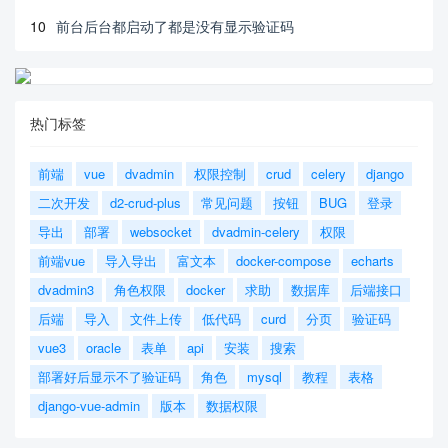
10
前台后台都启动了都是没有显示验证码
热门标签
前端
vue
dvadmin
权限控制
crud
celery
django
二次开发
d2-crud-plus
常见问题
按钮
BUG
登录
导出
部署
websocket
dvadmin-celery
权限
前端vue
导入导出
富文本
docker-compose
echarts
dvadmin3
角色权限
docker
求助
数据库
后端接口
后端
导入
文件上传
低代码
curd
分页
验证码
vue3
oracle
表单
api
安装
搜索
部署好后显示不了验证码
角色
mysql
教程
表格
django-vue-admin
版本
数据权限