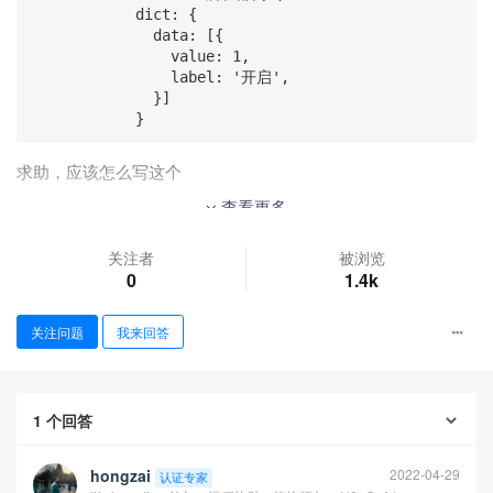
            dict: {

              data: [{

                value: 1,

                label: '开启',

              }]

            }
求助，应该怎么写这个
查看更多
关注者
被浏览
0
1.4k
关注问题
我来回答
1
个回答
hongzai
2022-04-29
认证专家