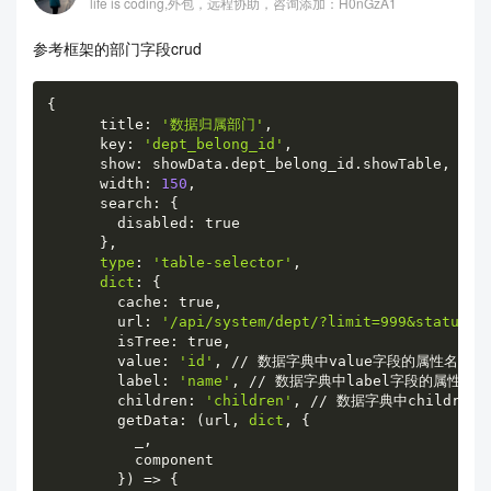
life is coding,外包，远程协助，咨询添加：H0nGzA1
参考框架的部门字段crud
{
      title
:
'数据归属部门'
,
      key
:
'dept_belong_id'
,
      show
:
 showData
.
dept_belong_id
.
showTable
,
      width
:
150
,
      search
:
{
        disabled
:
 true

}
,
type
:
'table-selector'
,
dict
:
{
        cache
:
 true
,
        url
:
'/api/system/dept/?limit=999&status=1
        isTree
:
 true
,
        value
:
'id'
,
//
 数据字典中value字段的属性名

        label
:
'name'
,
//
 数据字典中label字段的属性名

        children
:
'children'
,
//
 数据字典中children
        getData
:
(
url
,
dict
,
{
          _
,
          component

}
)
=
>
{