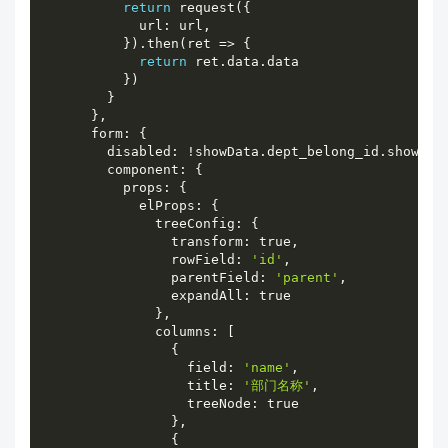
return
 request
(
{
            url
:
 url
,
}
)
.
then
(
ret 
=
>
{
return
 ret
.
data
.
data

}
)
}
}
,
      form
:
{
        disabled
:
 !showData
.
dept_belong_id
.
showFor
        component
:
{
          props
:
{
            elProps
:
{
              treeConfig
:
{
                transform
:
 true
,
                rowField
:
'id'
,
                parentField
:
'parent'
,
                expandAll
:
 true

}
,
              columns
:
[
{
                  field
:
'name'
,
                  title
:
'部门名称'
,
                  treeNode
:
 true

}
,
{