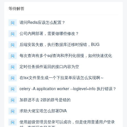
等待解答
请问Redis应该怎么配置？
问
公司内网部署，需要做哪些修改？
问
后端安装失败，执行数据库迁移时报错，BUG
问
每次查询有多个sql查询和序列化很慢，如何快速优化
问
定时任务插件返回的接口内容为空
问
在tsx文件里生成一个下拉菜单应该怎么实现啊～
问
celery -A application worker --loglevel=info 执行错误？
问
加群进不去 2群的群号是错的
问
求助大佬宝塔怎么部署DVA
问
使用超级管理员登录可以成功，但是使用普通用户登录
问