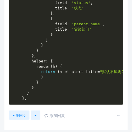
                  field
:
'status'
,
                  title
:
'状态'
}
,
{
                  field
:
'parent_name'
,
                  title
:
'父级部门'
}
]
}
}
}
,
        helper
:
{
          render
(
h
)
{
return
(
<
 el
-
alert title
=
"默认不填则为当前
)
}
}
}
}
,
添加回复
赞同
0