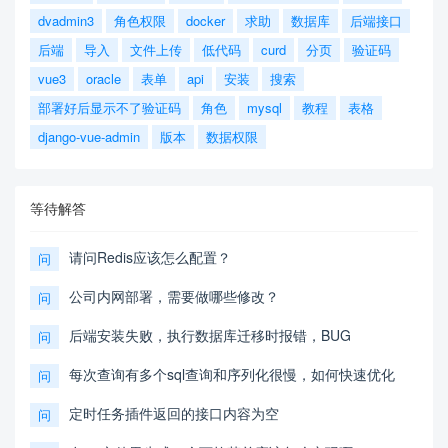
dvadmin3
角色权限
docker
求助
数据库
后端接口
后端
导入
文件上传
低代码
curd
分页
验证码
vue3
oracle
表单
api
安装
搜索
部署好后显示不了验证码
角色
mysql
教程
表格
django-vue-admin
版本
数据权限
等待解答
请问Redis应该怎么配置？
问
公司内网部署，需要做哪些修改？
问
后端安装失败，执行数据库迁移时报错，BUG
问
每次查询有多个sql查询和序列化很慢，如何快速优化
问
定时任务插件返回的接口内容为空
问