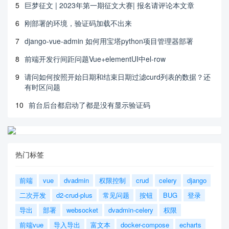
5
巨梦征文 | 2023年第一期征文大赛| 报名请评论本文章
6
刚部署的环境，验证码加载不出来
7
django-vue-admin 如何用宝塔python项目管理器部署
8
前端开发行间距问题Vue+elementUI中el-row
9
请问如何按照开始日期和结束日期过滤curd列表的数据？还
有时区问题
10
前台后台都启动了都是没有显示验证码
热门标签
前端
vue
dvadmin
权限控制
crud
celery
django
二次开发
d2-crud-plus
常见问题
按钮
BUG
登录
导出
部署
websocket
dvadmin-celery
权限
前端vue
导入导出
富文本
docker-compose
echarts