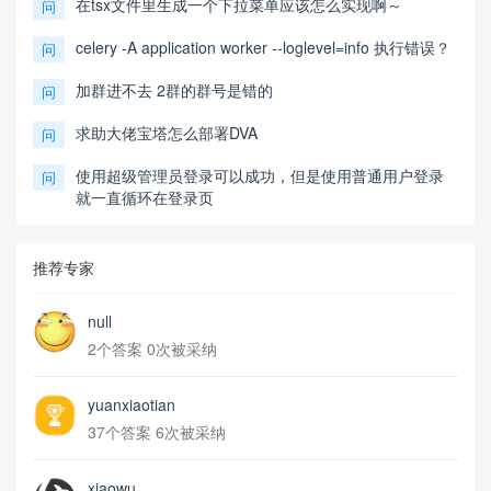
在tsx文件里生成一个下拉菜单应该怎么实现啊～
问
celery -A application worker --loglevel=info 执行错误？
问
加群进不去 2群的群号是错的
问
求助大佬宝塔怎么部署DVA
问
使用超级管理员登录可以成功，但是使用普通用户登录
问
就一直循环在登录页
推荐专家
null
2个答案 0次被采纳
yuanxiaotian
37个答案 6次被采纳
xiaowu