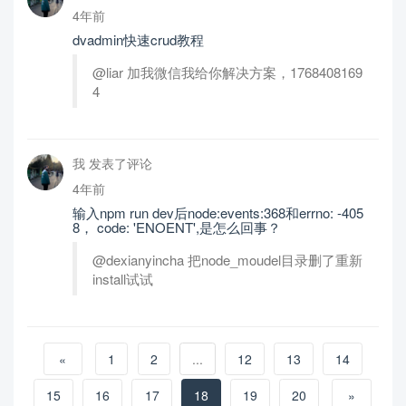
4年前
dvadmin快速crud教程
@liar 加我微信我给你解决方案，1768408169
4
我 发表了评论
4年前
输入npm run dev后node:events:368和errno: -405
8， code: 'ENOENT',是怎么回事？
@dexianyincha 把node_moudel目录删了重新
install试试
«
1
2
...
12
13
14
15
16
17
18
19
20
»