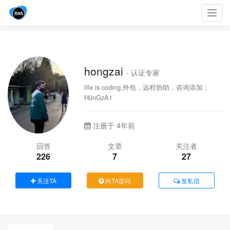
Toggl
navig
hongzai
- 认证专家
life is coding,外包，远程协助，咨询添加：
H0nGzA1
注册于 4年前
回答
文章
关注者
226
7
27
关注TA
向TA提问
发私信