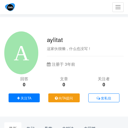
Toggl
navig
aylitat
这家伙很懒，什么也没写！
注册于 3年前
回答
文章
关注者
0
0
0
关注TA
向TA提问
发私信