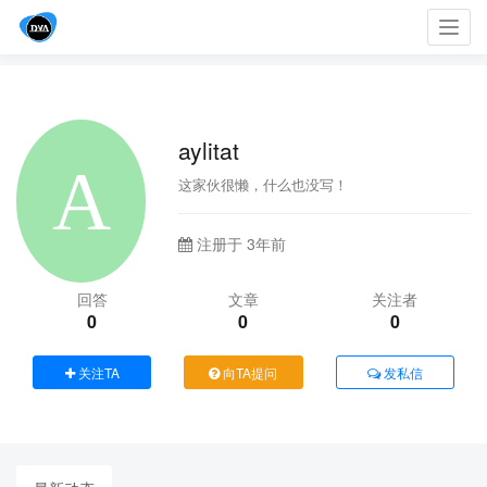
Toggl
navig
aylitat
这家伙很懒，什么也没写！
注册于 3年前
回答
文章
关注者
0
0
0
关注TA
向TA提问
发私信