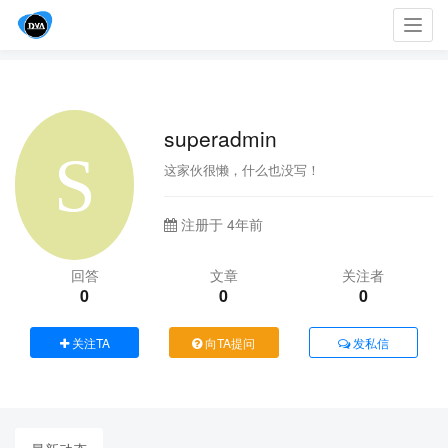
Toggl
navig
superadmin
这家伙很懒，什么也没写！
注册于 4年前
回答
文章
关注者
0
0
0
关注TA
向TA提问
发私信