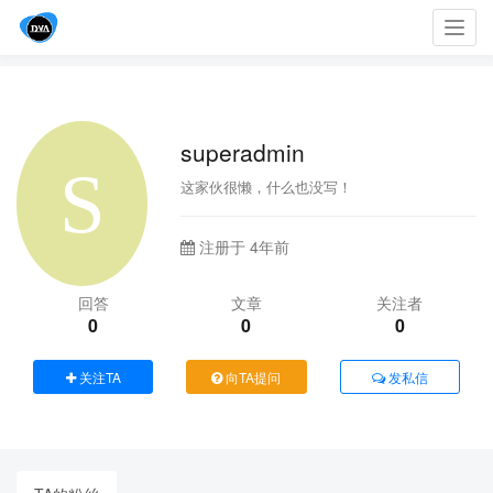
Toggl
navig
superadmin
这家伙很懒，什么也没写！
注册于 4年前
回答
文章
关注者
0
0
0
关注TA
向TA提问
发私信