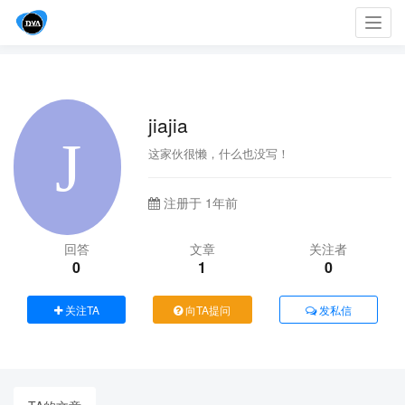
Toggl
navig
jiajia
这家伙很懒，什么也没写！
注册于 1年前
回答
文章
关注者
0
1
0
关注TA
向TA提问
发私信