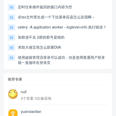
定时任务插件返回的接口内容为空
问
在tsx文件里生成一个下拉菜单应该怎么实现啊～
问
celery -A application worker --loglevel=info 执行错误？
问
加群进不去 2群的群号是错的
问
求助大佬宝塔怎么部署DVA
问
使用超级管理员登录可以成功，但是使用普通用户登录
问
就一直循环在登录页
推荐专家
null
2个答案 0次被采纳
yuanxiaotian