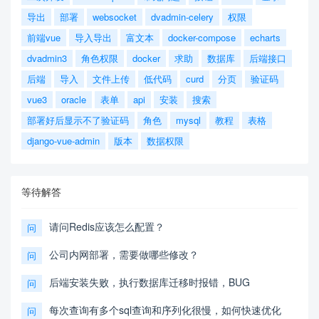
导出
部署
websocket
dvadmin-celery
权限
前端vue
导入导出
富文本
docker-compose
echarts
dvadmin3
角色权限
docker
求助
数据库
后端接口
后端
导入
文件上传
低代码
curd
分页
验证码
vue3
oracle
表单
api
安装
搜索
部署好后显示不了验证码
角色
mysql
教程
表格
django-vue-admin
版本
数据权限
等待解答
请问Redis应该怎么配置？
问
公司内网部署，需要做哪些修改？
问
后端安装失败，执行数据库迁移时报错，BUG
问
每次查询有多个sql查询和序列化很慢，如何快速优化
问