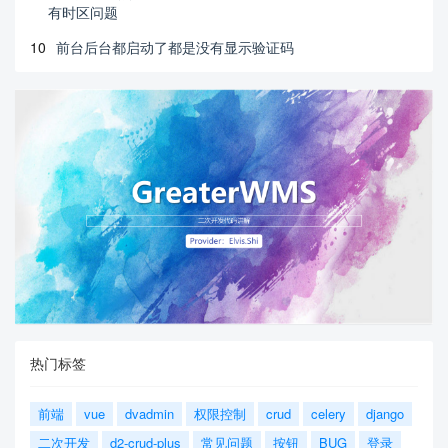
有时区问题
10
前台后台都启动了都是没有显示验证码
热门标签
前端
vue
dvadmin
权限控制
crud
celery
django
二次开发
d2-crud-plus
常见问题
按钮
BUG
登录