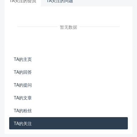
TA关注的会员
TA关注的问题
暂无数据
TA的主页
TA的回答
TA的提问
TA的文章
TA的粉丝
TA的关注