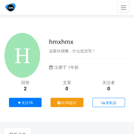
Toggl
navig
hmxhmx
这家伙很懒，什么也没写！
注册于 1年前
回答
文章
关注者
2
0
0
关注TA
向TA提问
发私信