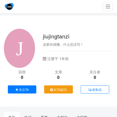
Toggl
navig
jiujingtanzi
这家伙很懒，什么也没写！
注册于 1年前
回答
文章
关注者
0
0
0
关注TA
向TA提问
发私信