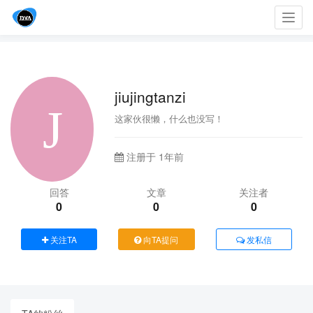
Toggl
navig
jiujingtanzi
这家伙很懒，什么也没写！
注册于 1年前
回答
文章
关注者
0
0
0
关注TA
向TA提问
发私信