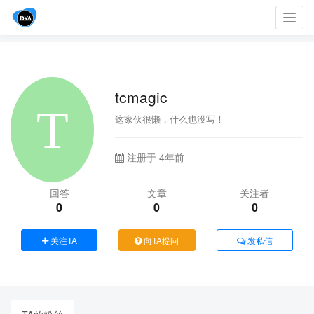
Toggl
navig
tcmagic
这家伙很懒，什么也没写！
注册于 4年前
回答
文章
关注者
0
0
0
关注TA
向TA提问
发私信