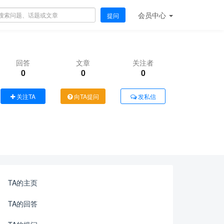
会员
中心
提问
回答
文章
关注者
0
0
0
关注TA
向TA提问
发私信
TA的主页
TA的回答