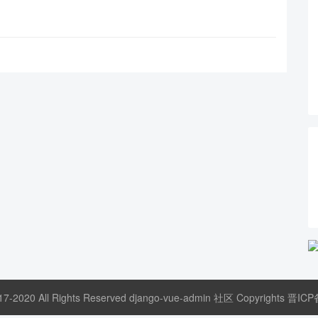
17-2020 All Rights Reserved django-vue-admin 社区 Copyrights
晋ICP