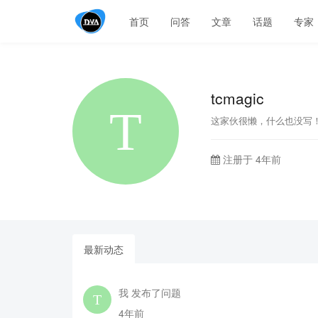
首页
问答
文章
话题
专家
tcmagic
这家伙很懒，什么也没写
注册于 4年前
最新动态
我 发布了问题
4年前