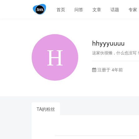
首页
问答
文章
话题
专家
hhyyyuuuu
这家伙很懒，什么也没写
注册于 4年前
TA的粉丝