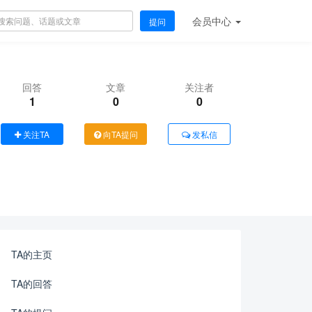
会员
中心
提问
回答
文章
关注者
1
0
0
关注TA
向TA提问
发私信
TA的主页
TA的回答