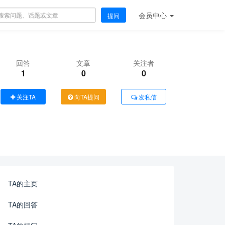
会员
中心
提问
回答
文章
关注者
1
0
0
关注TA
向TA提问
发私信
TA的主页
TA的回答