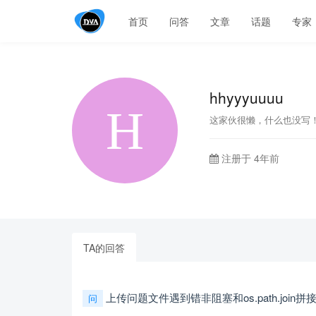
首页
问答
文章
话题
专家
hhyyyuuuu
这家伙很懒，什么也没写
注册于 4年前
TA的回答
上传问题文件遇到错非阻塞和os.path.join拼
问