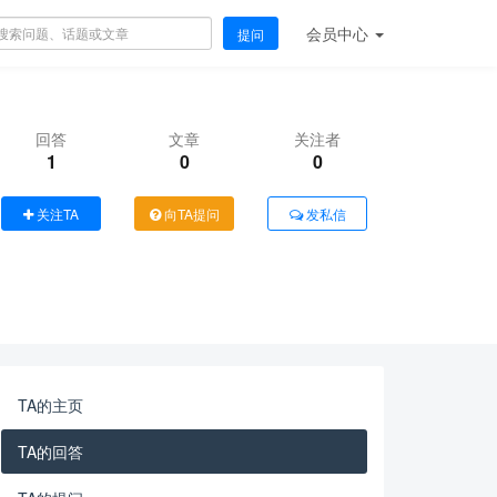
会员
中心
提问
回答
文章
关注者
1
0
0
关注TA
向TA提问
发私信
TA的主页
TA的回答