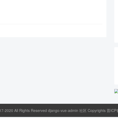
17-2020 All Rights Reserved django-vue-admin 社区 Copyrights
晋ICP