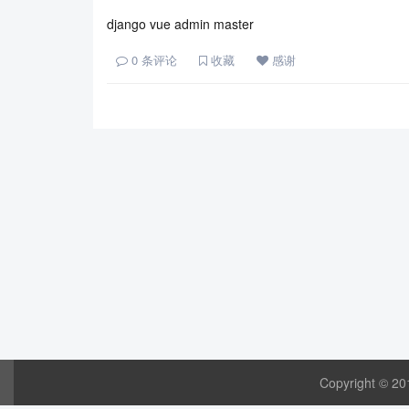
django vue admin master
0
条评论
收藏
感谢
Copyright © 20