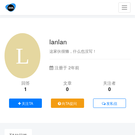
Toggl
navig
lanlan
这家伙很懒，什么也没写！
注册于 2年前
回答
文章
关注者
1
0
0
关注TA
向TA提问
发私信