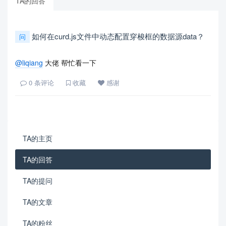
TA的回答
如何在curd.js文件中动态配置穿梭框的数据源data？
问
@liqiang
大佬 帮忙看一下
0
条评论
收藏
感谢
TA的主页
TA的回答
TA的提问
TA的文章
TA的粉丝