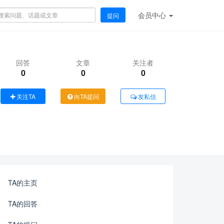
会员
中心
提问
回答
文章
关注者
0
0
0
关注TA
向TA提问
发私信
TA的主页
TA的回答