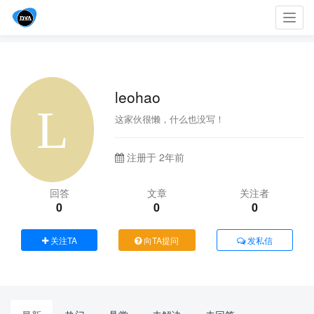
Toggl
navig
leohao
这家伙很懒，什么也没写！
注册于 2年前
回答
文章
关注者
0
0
0
关注TA
向TA提问
发私信