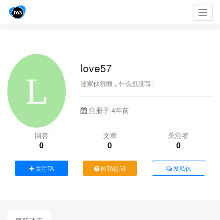
Toggl
navig
love57
这家伙很懒，什么也没写！
注册于 4年前
回答
文章
关注者
0
0
0
关注TA
向TA提问
发私信