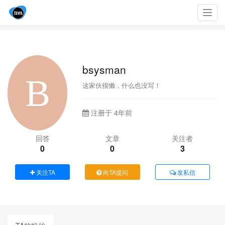
Toggl
navig
bsysman
这家伙很懒，什么也没写！
注册于 4年前
回答
文章
关注者
0
0
3
关注TA
向TA提问
发私信