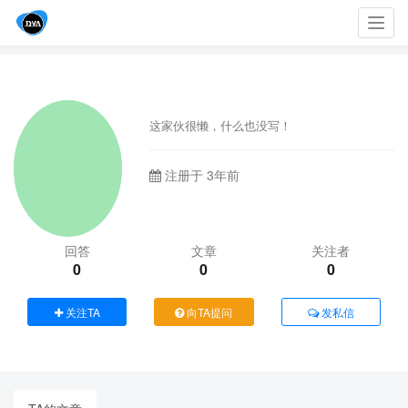
Toggl
navig
这家伙很懒，什么也没写！
注册于 3年前
回答
文章
关注者
0
0
0
关注TA
向TA提问
发私信