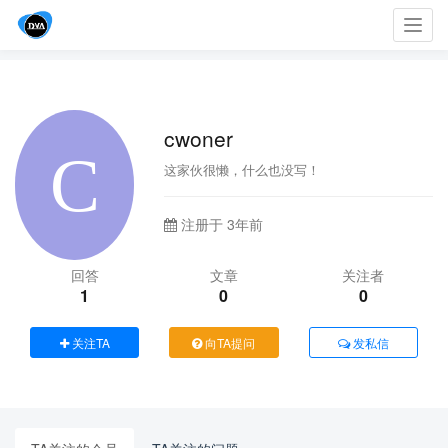
Toggl
navig
cwoner
这家伙很懒，什么也没写！
注册于 3年前
回答
文章
关注者
1
0
0
关注TA
向TA提问
发私信