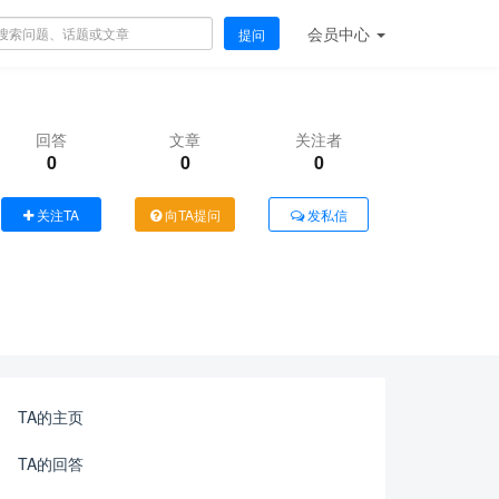
会员
中心
提问
回答
文章
关注者
0
0
0
关注TA
向TA提问
发私信
TA的主页
TA的回答