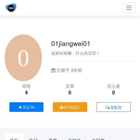
Toggl
navig
01jiangwei01
这家伙很懒，什么也没写！
注册于 3年前
回答
文章
关注者
4
0
0
关注TA
向TA提问
发私信