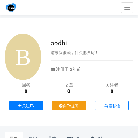
Toggl
navig
bodhi
这家伙很懒，什么也没写！
注册于 3年前
回答
文章
关注者
0
0
0
关注TA
向TA提问
发私信