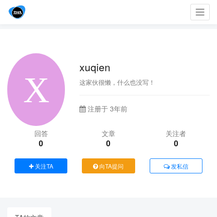
Toggl
navig
xuqien
这家伙很懒，什么也没写！
注册于 3年前
回答
文章
关注者
0
0
0
关注TA
向TA提问
发私信