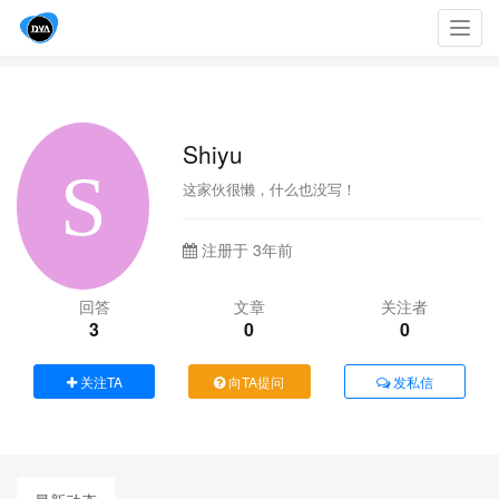
Toggl
navig
Shiyu
这家伙很懒，什么也没写！
注册于 3年前
回答
文章
关注者
3
0
0
关注TA
向TA提问
发私信