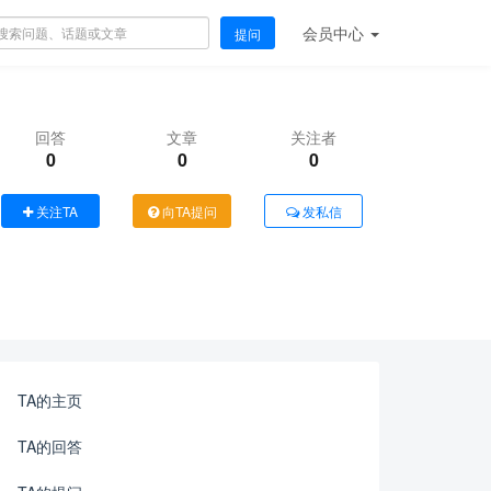
会员
中心
提问
回答
文章
关注者
0
0
0
关注TA
向TA提问
发私信
TA的主页
TA的回答