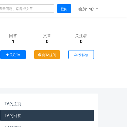
会员
中心
提问
回答
文章
关注者
1
0
0
关注TA
向TA提问
发私信
TA的主页
TA的回答