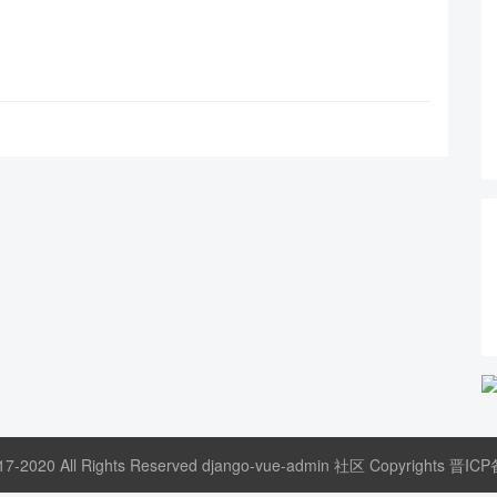
17-2020 All Rights Reserved django-vue-admin 社区 Copyrights
晋ICP