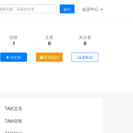
会员
中心
提问
回答
文章
关注者
1
0
0
关注TA
向TA提问
发私信
TA的主页
TA的回答