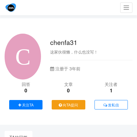
Toggl
navig
chenfa31
这家伙很懒，什么也没写！
注册于 3年前
回答
文章
关注者
0
0
1
关注TA
向TA提问
发私信