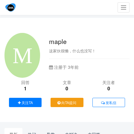
Toggl
navig
maple
这家伙很懒，什么也没写！
注册于 3年前
回答
文章
关注者
1
0
0
关注TA
向TA提问
发私信