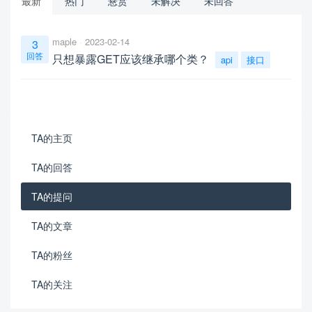
最新
热门
悬赏
未解决
未回答
maple
2023-02-14
3
回答
只想暴露GET应该继承哪个类？
api
接口
TA的主页
TA的回答
TA的提问
TA的文章
TA的粉丝
TA的关注