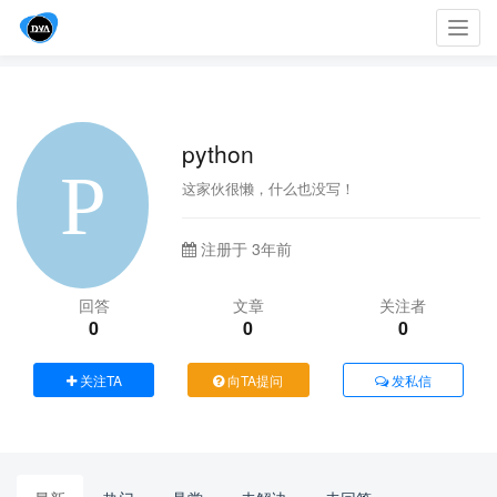
Toggl
navig
python
这家伙很懒，什么也没写！
注册于 3年前
回答
文章
关注者
0
0
0
关注TA
向TA提问
发私信