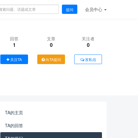
会员
中心
提问
回答
文章
关注者
1
0
0
关注TA
向TA提问
发私信
TA的主页
TA的回答