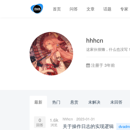
首页
问答
文章
话题
专家
hhhcn
这家伙很懒，什么也没写
注册于 3年前
最新
热门
悬赏
未解决
未回答
hhhcn
2023-01-31
0
1.6k
回答
浏览
关于操作日志的实现逻辑
dvadm