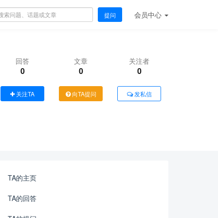
会员
中心
提问
回答
文章
关注者
0
0
0
关注TA
向TA提问
发私信
TA的主页
TA的回答