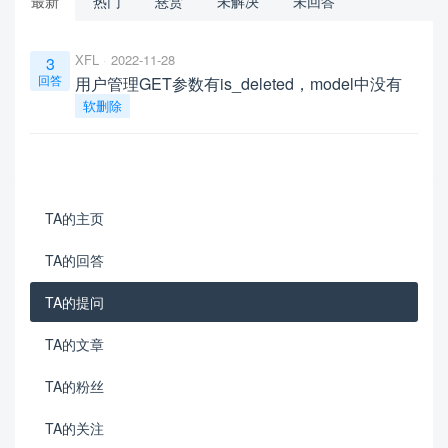
最新
热门
悬赏
未解决
未回答
XFL
2022-11-28
3
回答
用户管理GET参数有is_deleted，model中没有
软删除
TA的主页
TA的回答
TA的提问
TA的文章
TA的粉丝
TA的关注