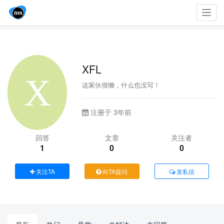
Toggl
navig
XFL
这家伙很懒，什么也没写！
注册于 3年前
回答
文章
关注者
1
0
0
关注TA
向TA提问
发私信