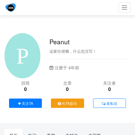
Toggl
navig
Peanut
这家伙很懒，什么也没写！
注册于 4年前
回答
文章
关注者
0
0
0
关注TA
向TA提问
发私信