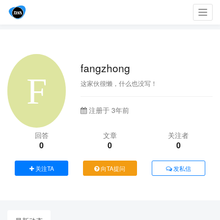
Toggl
navig
fangzhong
这家伙很懒，什么也没写！
注册于 3年前
回答
文章
关注者
0
0
0
关注TA
向TA提问
发私信