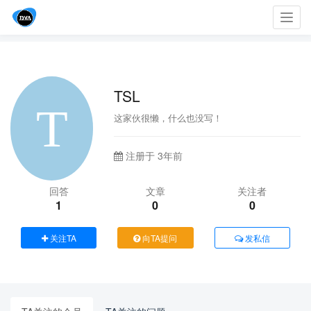
Toggl
navig
TSL
这家伙很懒，什么也没写！
注册于 3年前
回答
文章
关注者
1
0
0
关注TA
向TA提问
发私信