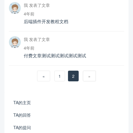
我 发表了文章
4年前
后端插件开发教程文档
我 发表了文章
4年前
付费文章测试测试测试测试测试
«
1
2
»
TA的主页
TA的回答
TA的提问