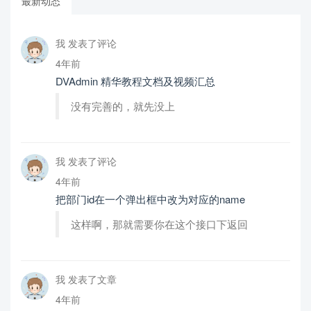
最新动态
我 发表了评论
4年前
DVAdmin 精华教程文档及视频汇总
没有完善的，就先没上
我 发表了评论
4年前
把部门id在一个弹出框中改为对应的name
这样啊，那就需要你在这个接口下返回
我 发表了文章
4年前